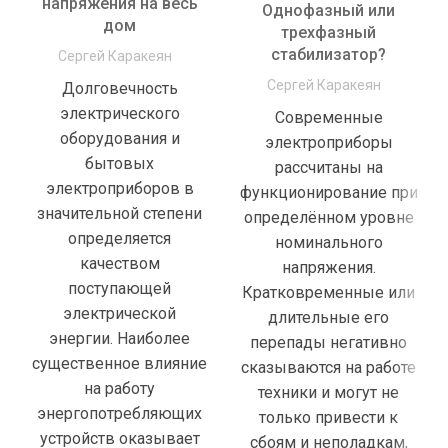
напряжения на весь
Однофазный или
дом
трехфазный
стабилизатор?
Сергей Каракеян
Сергей Каракеян
Долговечность
электрического
Cовременные
оборудования и
электроприборы
бытовых
рассчитаны на
электроприборов в
функционирование при
значительной степени
определённом уровне
определяется
номинального
качеством
напряжения.
поступающей
Кратковременные или
электрической
длительные его
энергии. Наиболее
перепады негативно
существенное влияние
сказываются на работе
на работу
техники и могут не
энергопотребляющих
только привести к
устройств оказывает
сбоям и неполадкам,