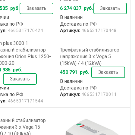
 535
руб.
Заказать
6 274 037
руб.
Заказать
ичии
В наличии
вка по РФ
Доставка по РФ
ул:
4665317170424
Артикул:
4665317170448
Трехфазный стабилизатор
азный стабилизатор
напряжения 3 x Vega 5
жения Orion Plus 1250-
(15kVA) / 4 (12kVA)
1000-20
4 985
руб.
450 791
руб.
Заказать
Заказать
В наличии
Доставка по РФ
ичии
Артикул:
4665317170011
вка по РФ
ул:
4665317171544
азный стабилизатор
жения 3 x Vega 15
) / 10 (30kVA)