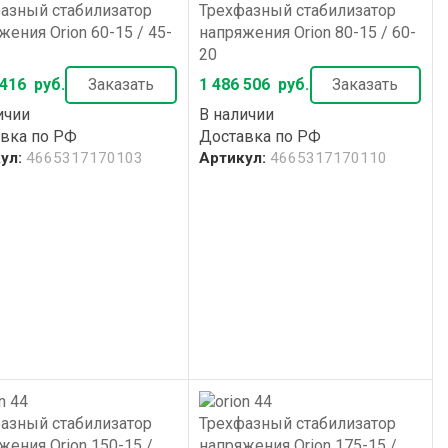
ХИТ
азный стабилизатор
Трехфазный стабилизатор
жения Orion 60-15 / 45-
напряжения Orion 80-15 / 60-
20
 416
руб.
Заказать
1 486 506
руб.
Заказать
ичии
В наличии
вка по РФ
Доставка по РФ
ул:
4665317170103
Артикул:
4665317170110
азный стабилизатор
Трехфазный стабилизатор
жения Orion 150-15 /
напряжения Orion 175-15 /