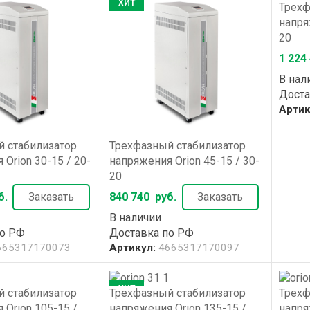
ХИТ
ХИТ
Трехф
напря
20
1 224
В нал
Доста
Артик
 стабилизатор
Трехфазный стабилизатор
Orion 30-15 / 20-
напряжения Orion 45-15 / 30-
20
б.
Заказать
840 740
руб.
Заказать
В наличии
по РФ
Доставка по РФ
665317170073
Артикул:
4665317170097
ХИТ
 стабилизатор
Трехфазный стабилизатор
Трехф
 Orion 105-15 /
напряжения Orion 135-15 /
напря