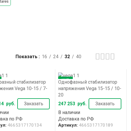
tares
Показать
16
24
32
40
ХИТ
азный стабилизатор
Однофазный стабилизатор
жения Vega 10-15 / 7-
напряжения Vega 15-15 / 10-
20
14
руб.
Заказать
247 253
руб.
Заказать
ичии
В наличии
вка по РФ
Доставка по РФ
ул:
4665317170134
Артикул:
4665317170189