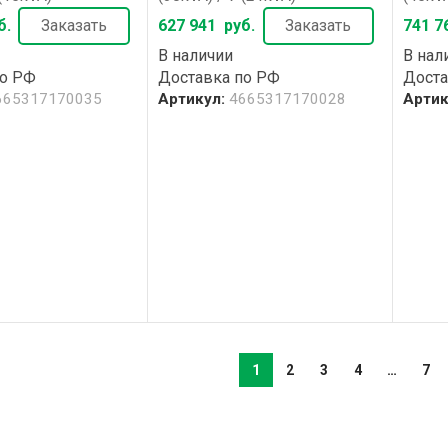
б.
Заказать
627 941
руб.
Заказать
741 7
В наличии
В нал
по РФ
Доставка по РФ
Доста
665317170035
Артикул:
4665317170028
Артик
1
2
3
4
…
7