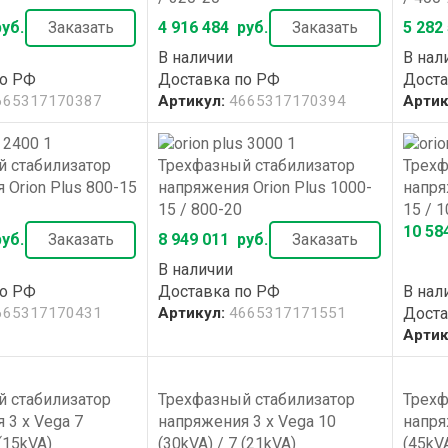
уб.
Заказать
4 916 484
руб.
Заказать
5 282
В наличии
В нал
по РФ
Доставка по РФ
Доста
665317170387
Артикул:
4665317170394
Артик
 стабилизатор
Трехфазный стабилизатор
Трехф
 Orion Plus 800-15
напряжения Orion Plus 1000-
напря
15 / 800-20
15 / 
10 58
уб.
Заказать
8 949 011
руб.
Заказать
В наличии
по РФ
Доставка по РФ
В нал
665317170431
Артикул:
4665317171551
Доста
Артик
 стабилизатор
Трехфазный стабилизатор
Трехф
 3 x Vega 7
напряжения 3 x Vega 10
напря
 (15kVA)
(30kVA) / 7 (21kVA)
(45kVA