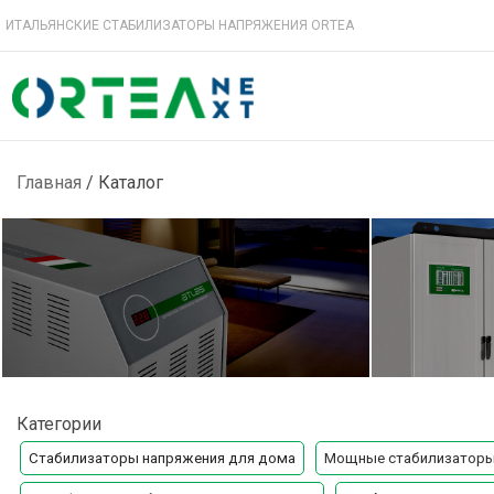
ИТАЛЬЯНСКИЕ СТАБИЛИЗАТОРЫ НАПРЯЖЕНИЯ ORTEA
Главная
/
Каталог
Однофазные
Трехфаз
Категории
стабилизаторы
стабили
Стабилизаторы напряжения для дома
Мощные стабилизаторы
подробнее
подробнее