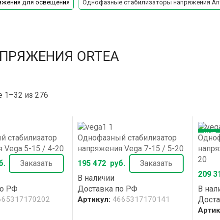
яжения для освещения
Однофазные стабилизаторы напряжения An
ПРЯЖЕНИЯ ORTEA
 1–32 из 276
ХИТ
й стабилизатор
Однофазный стабилизатор
Одноф
 Vega 5-15 / 4-20
напряжения Vega 7-15 / 5-20
напря
20
б.
Заказать
195 472
руб.
Заказать
209 3
В наличии
по РФ
Доставка по РФ
В нал
665317170202
Артикул:
4665317170141
Доста
Артик