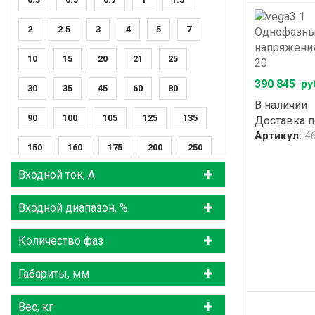
2
2.5
3
4
5
7
Однофазны
напряжения
10
15
20
21
25
20
390 845
ру
30
35
45
60
80
В наличии
90
100
105
125
135
Доставка 
Артикул:
4
150
160
175
200
250
Входной ток, А
300
320
400
500
630
Входной диапазон, %
800
1000
1250
1600
2000
2500
3200
4000
Количество фаз
5000
6000
Габариты, мм
Вес, кг