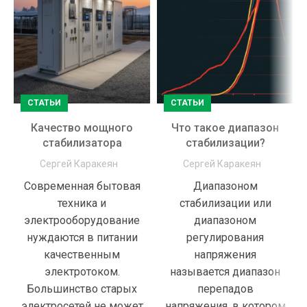
СТАТЬИ
СТАТЬИ
Качество мощного
Что такое диапазон
стабилизатора
стабилизации?
Сергей Каракеян
Сергей Каракеян
Современная бытовая
Диапазоном
техника и
стабилизации или
электрооборудование
диапазоном
нуждаются в питании
регулирования
качественным
напряжения
электротоком.
называется диапазон
Большинство старых
перепадов
электросетей не может
напряжения, в котором