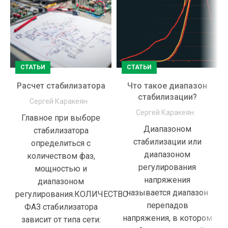
СТАТЬИ
СТАТЬИ
Расчет стабилизатора
Что такое диапазон
стабилизации?
Сергей Каракеян
Сергей Каракеян
Главное при выборе
Диапазоном
стабилизатора
стабилизации или
определиться с
диапазоном
количеством фаз,
регулирования
мощностью и
напряжения
диапазоном
называется диапазон
регулирования.КОЛИЧЕСТВО
перепадов
ФАЗ стабилизатора
напряжения, в котором
зависит от типа сети: