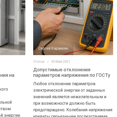
Сергей Каракеян
Статьи
30 Май 2021
Допустимые отклонения
ния на
параметров напряжения по ГОСТу
Любое отклонение параметров
кого
электрической энергии от заданных
значений является нежелательным и
ельной
при возможности должно быть
ством
предотвращено. Колебания напряжения
й энергии.
чреваты серьезными последствиями