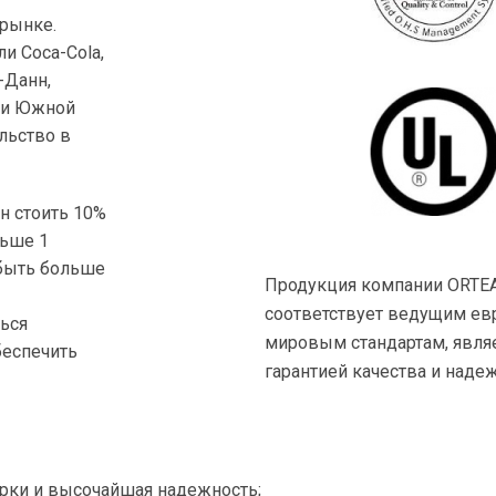
 рынке.
и Coca-Cola,
ь-Данн,
е и Южной
льство в
н стоить 10%
льше 1
 быть больше
Продукция компании ORTE
соответствует ведущим ев
ться
мировым стандартам, явля
беспечить
гарантией качества и надеж
рки и высочайшая надежность;