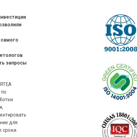
инвестиции
озволили
 самого
кетологов
ть запросы
ORTEA
 по
ботки
я,
ектировать
ние для
 сроки.