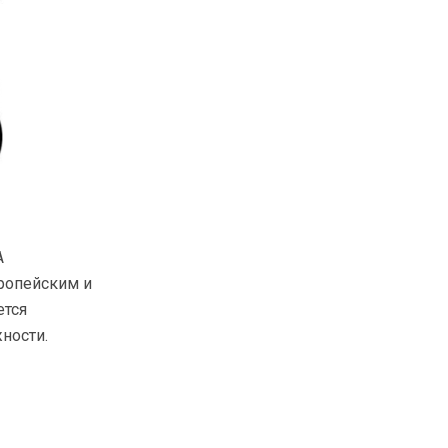
A
ропейским и
ется
ности.