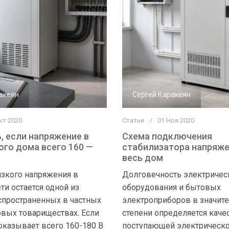
акеян
Сергей Каракеян
кт 2020
Статьи
01 Ноя 2020
, если напряжение в
Схема подключения
ого дома всего 160 —
стабилизатора напряже
весь дом
зкого напряжения в
Долговечность электричес
ти остается одной из
оборудования и бытовых
спространенных в частных
электроприборов в значит
овых товариществах. Если
степени определяется каче
оказывает всего 160-180 В
поступающей электрическо