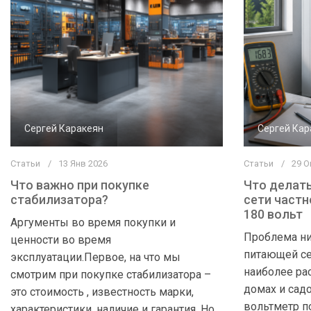
Сергей Каракеян
Сергей Кар
Статьи
13 Янв 2026
Статьи
29 О
Что важно при покупке
Что делать
стабилизатора?
сети частн
180 вольт
Аргументы во время покупки и
Проблема ни
ценности во время
питающей се
эксплуатации.Первое, на что мы
наиболее ра
смотрим при покупке стабилизатора –
домах и сад
это стоимость , известность марки,
вольтметр п
характеристики, наличие и гарантия. Но