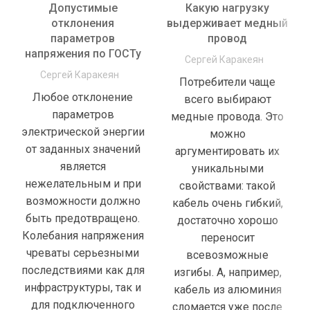
Допустимые
Какую нагрузку
отклонения
выдерживает медный
параметров
провод
напряжения по ГОСТу
Сергей Каракеян
Сергей Каракеян
Потребители чаще
Любое отклонение
всего выбирают
параметров
медные провода. Это
электрической энергии
можно
от заданных значений
аргументировать их
является
уникальными
нежелательным и при
свойствами: такой
возможности должно
кабель очень гибкий,
быть предотвращено.
достаточно хорошо
Колебания напряжения
переносит
чреваты серьезными
всевозможные
последствиями как для
изгибы. А, например,
инфраструктуры, так и
кабель из алюминия
для подключенного
сломается уже после