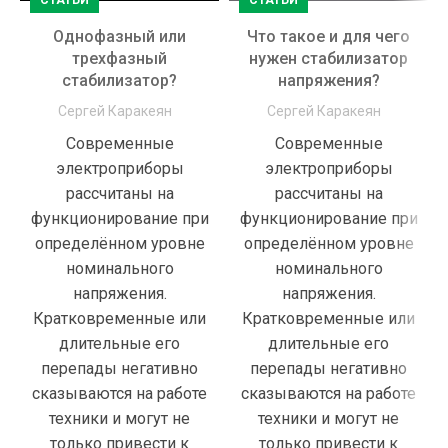
СТАТЬИ
СТАТЬИ
Однофазный или
Что такое и для чего
трехфазный
нужен стабилизатор
стабилизатор?
напряжения?
Сергей Каракеян
Сергей Каракеян
Cовременные
Cовременные
электроприборы
электроприборы
рассчитаны на
рассчитаны на
функционирование при
функционирование при
определённом уровне
определённом уровне
номинального
номинального
напряжения.
напряжения.
Кратковременные или
Кратковременные или
длительные его
длительные его
перепады негативно
перепады негативно
сказываются на работе
сказываются на работе
техники и могут не
техники и могут не
только привести к
только привести к