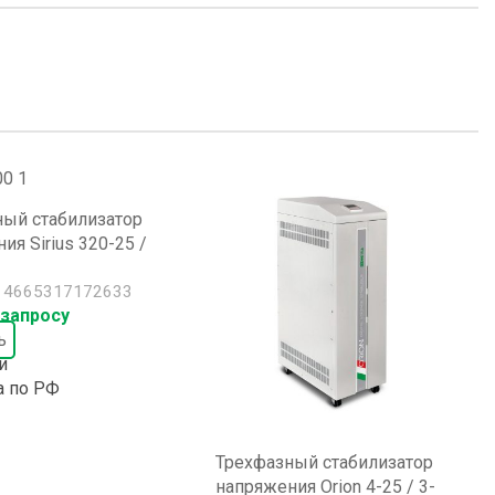
ный стабилизатор
ия Sirius 320-25 /
:
4665317172633
 запросу
ь
и
а по РФ
Трехфазный стабилизатор
напряжения Orion 4-25 / 3-