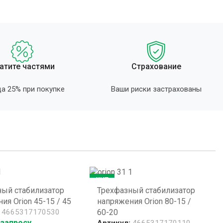
атите частями
Страхование
а 25% при покупке
Ваши риски застрахованы
ХИТ
ный стабилизатор
Трехфазный стабилизатор
ия Orion 45-15 / 45
напряжения Orion 80-15 /
:
4665317170530
60-20
 запросу
Артикул:
4665317170110