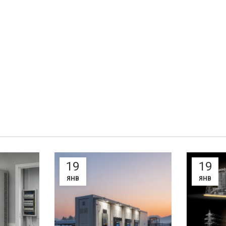
19
19
ЯНВ
ЯНВ