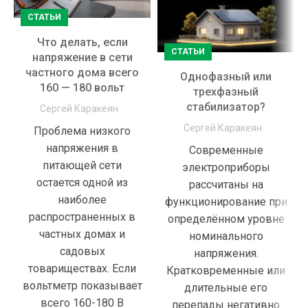
СТАТЬИ
Что делать, если
СТАТЬИ
напряжение в сети
частного дома всего
Однофазный или
160 — 180 вольт
трехфазный
стабилизатор?
Сергей Каракеян
Сергей Каракеян
Проблема низкого
напряжения в
Cовременные
питающей сети
электроприборы
остается одной из
рассчитаны на
наиболее
функционирование при
распространенных в
определённом уровне
частных домах и
номинального
садовых
напряжения.
товариществах. Если
Кратковременные или
вольтметр показывает
длительные его
всего 160-180 В
перепады негативно