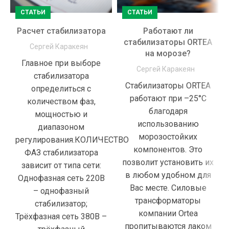
СТАТЬИ
СТАТЬИ
Расчет стабилизатора
Работают ли
стабилизаторы ORTEA
Сергей Каракеян
на морозе?
Главное при выборе
Сергей Каракеян
стабилизатора
Стабилизаторы ORTEA
определиться с
работают при –25°С
количеством фаз,
благодаря
мощностью и
использованию
диапазоном
морозостойких
регулирования.КОЛИЧЕСТВО
компонентов. Это
ФАЗ стабилизатора
позволит установить их
зависит от типа сети:
в любом удобном для
Однофазная сеть 220В
Вас месте. Силовые
– однофазный
трансформаторы
стабилизатор;
компании Ortea
Трёхфазная сеть 380В –
пропитываются лаком