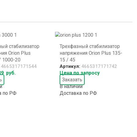
ный стабилизатор
Трехфазный стабилизатор
ия Orion Plus
напряжения Orion Plus 135-
/ 1000-20
15 / 45
:
4665317171544
Артикул:
4665317171742
39
руб.
Цена по запросу
ь
Заказать
и
В наличии
а по РФ
Доставка по РФ