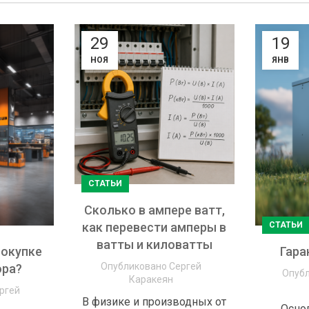
29
19
НОЯ
ЯНВ
СТАТЬИ
Сколько в ампере ватт,
СТАТЬИ
как перевести амперы в
ватты и киловатты
покупке
Гара
Опубликовано
Сергей
ора?
Опуб
Каракеян
ргей
В физике и производных от
Основ