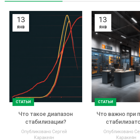
13
13
ЯНВ
ЯНВ
СТАТЬИ
СТАТЬИ
Что такое диапазон
Что важно при 
стабилизации?
стабилизат
Опубликовано
Сергей
Опубликовано
Се
Каракеян
Каракеян