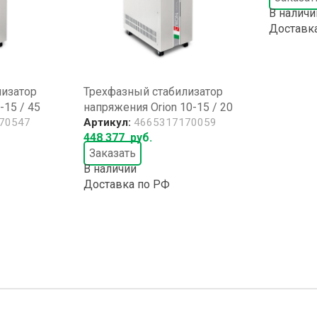
В наличи
Доставк
лизатор
Трехфазный стабилизатор
-15 / 45
напряжения Orion 10-15 / 20
70547
Артикул:
4665317170059
448 377
руб.
Заказать
В наличии
Доставка по РФ