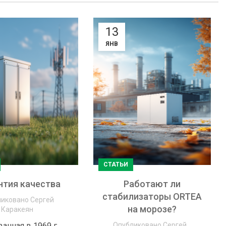
13
ЯНВ
СТАТЬИ
нтия качества
Работают ли
стабилизаторы ORTEA
ликовано
Сергей
на морозе?
Каракеян
анная в 1969 г.,
Опубликовано
Сергей