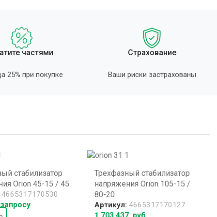
атите частями
Страхование
а 25% при покупке
Ваши риски застрахованы
ный стабилизатор
Трехфазный стабилизатор
ия Orion 45-15 / 45
напряжения Orion 105-15 /
:
4665317170530
80-20
 запросу
Артикул:
4665317170127
ь
1 703 437
руб.