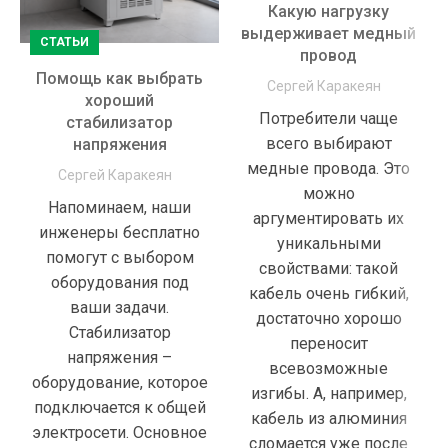
Какую нагрузку
выдерживает медный
СТАТЬИ
провод
Помощь как выбрать
Сергей Каракеян
хороший
Потребители чаще
стабилизатор
всего выбирают
напряжения
медные провода. Это
Сергей Каракеян
можно
Напоминаем, наши
аргументировать их
инженеры бесплатно
уникальными
помогут с выбором
свойствами: такой
оборудования под
кабель очень гибкий,
ваши задачи.
достаточно хорошо
Стабилизатор
переносит
напряжения –
всевозможные
оборудование, которое
изгибы. А, например,
подключается к общей
кабель из алюминия
электросети. Основное
сломается уже после