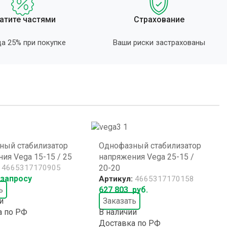
атите частями
Страхование
а 25% при покупке
Ваши риски застрахованы
ный стабилизатор
Однофазный стабилизатор
ия Vega 15-15 / 25
напряжения Vega 25-15 /
:
4665317170905
20-20
 запросу
Артикул:
4665317170158
ь
627 803
руб.
и
Заказать
а по РФ
В наличии
Доставка по РФ