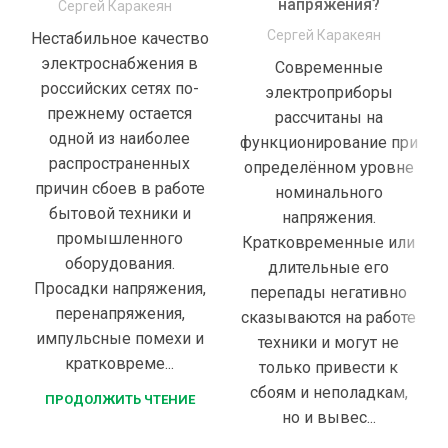
напряжения?
Сергей Каракеян
Сергей Каракеян
Нестабильное качество
электроснабжения в
Cовременные
российских сетях по-
электроприборы
прежнему остается
рассчитаны на
одной из наиболее
функционирование при
распространенных
определённом уровне
причин сбоев в работе
номинального
бытовой техники и
напряжения.
промышленного
Кратковременные или
оборудования.
длительные его
Просадки напряжения,
перепады негативно
перенапряжения,
сказываются на работе
импульсные помехи и
техники и могут не
кратковреме...
только привести к
сбоям и неполадкам,
ПРОДОЛЖИТЬ ЧТЕНИЕ
но и вывес...