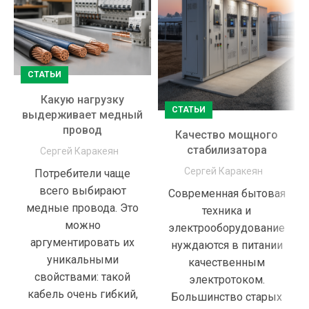
СТАТЬИ
Какую нагрузку
СТАТЬИ
выдерживает медный
провод
Качество мощного
стабилизатора
Сергей Каракеян
Сергей Каракеян
Потребители чаще
всего выбирают
Современная бытовая
медные провода. Это
техника и
можно
электрооборудование
аргументировать их
нуждаются в питании
уникальными
качественным
свойствами: такой
электротоком.
кабель очень гибкий,
Большинство старых