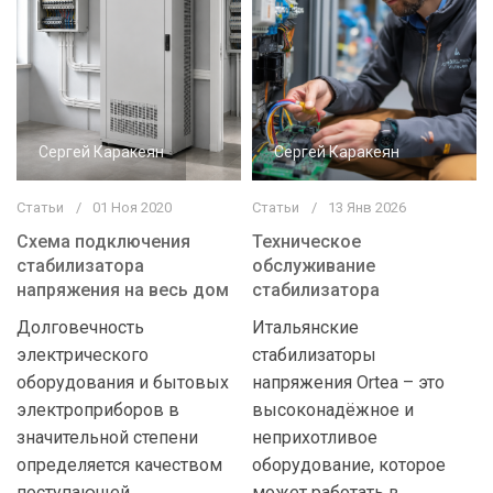
Сергей Каракеян
Сергей Каракеян
Статьи
01 Ноя 2020
Статьи
13 Янв 2026
Схема подключения
Техническое
стабилизатора
обслуживание
напряжения на весь дом
стабилизатора
Долговечность
Итальянские
электрического
стабилизаторы
оборудования и бытовых
напряжения Ortea – это
электроприборов в
высоконадёжное и
значительной степени
неприхотливое
определяется качеством
оборудование, которое
поступающей
может работать в