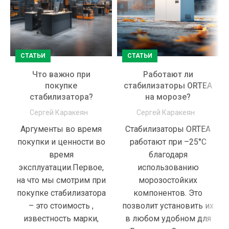
СТАТЬИ
СТАТЬИ
Что важно при
Работают ли
покупке
стабилизаторы ORTEA
стабилизатора?
на морозе?
Сергей Каракеян
Сергей Каракеян
Аргументы во время
Стабилизаторы ORTEA
покупки и ценности во
работают при –25°С
время
благодаря
эксплуатации.Первое,
использованию
на что мы смотрим при
морозостойких
покупке стабилизатора
компонентов. Это
– это стоимость ,
позволит установить их
известность марки,
в любом удобном для