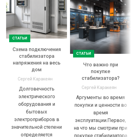
СТАТЬИ
Схема подключения
СТАТЬИ
стабилизатора
напряжения на весь
Что важно при
дом
покупке
стабилизатора?
Сергей Каракеян
Сергей Каракеян
Долговечность
электрического
Аргументы во время
оборудования и
покупки и ценности во
бытовых
время
электроприборов в
эксплуатации.Первое,
значительной степени
на что мы смотрим при
определяется
покупке стабилизатора