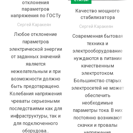
СТАТЬИ
отклонения
параметров
Качество мощного
напряжения по ГОСТу
стабилизатора
Сергей Каракеян
Сергей Каракеян
Любое отклонение
Современная бытовая
параметров
техника и
электрической энергии
электрооборудование
от заданных значений
нуждаются в питании
является
качественным
нежелательным и при
электротоком.
возможности должно
Большинство старых
быть предотвращено.
электросетей не может
Колебания напряжения
обеспечить
чреваты серьезными
необходимые
последствиями как для
параметры тока. В них
инфраструктуры, так и
постоянно возникают
для подключенного
скачки и провалы
оборудова...
напряжения,