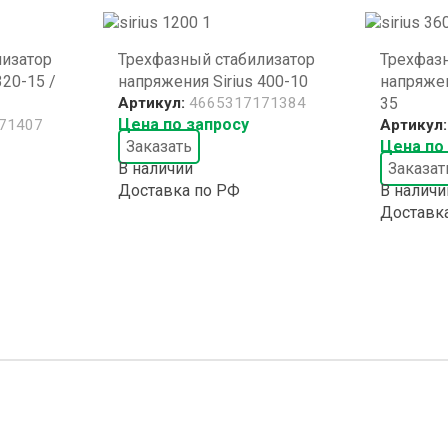
лизатор
Трехфазный стабилизатор
Трехфаз
320-15 /
напряжения Sirius 400-10
напряжен
Артикул:
4665317171384
35
Цена по запросу
71407
Артикул
Заказать
Цена по
В наличии
Заказат
Доставка по РФ
В наличи
Доставк