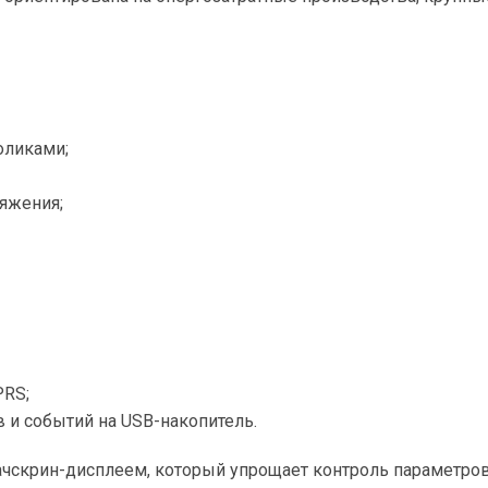
оликами;
ряжения;
PRS;
 и событий на USB-накопитель.
чскрин-дисплеем, который упрощает контроль параметров 