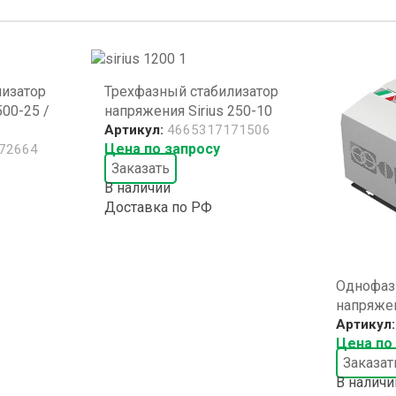
лизатор
Трехфазный стабилизатор
500-25 /
напряжения Sirius 250-10
Артикул:
4665317171506
Цена по запросу
72664
Заказать
В наличии
Доставка по РФ
Однофаз
напряжен
Артикул
Цена по
Заказат
В наличи