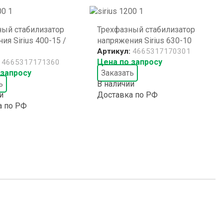
ный стабилизатор
Трехфазный стабилизатор
ия Sirius 400-15 /
напряжения Sirius 630-10
Артикул:
4665317170301
Цена по запросу
:
4665317171360
 запросу
Заказать
ь
В наличии
и
Доставка по РФ
а по РФ