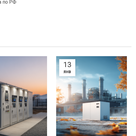
а по РФ
13
ЯНВ