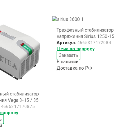
Трехфазный стабилизатор
напряжения Sirius 1250-15
Артикул:
4665317172084
Цена по запросу
Заказать
В наличии
Доставка по РФ
ный стабилизатор
ия Vega 3-15 / 35
:
4665317170875
 запросу
ь
и