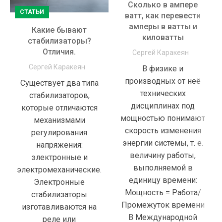
Сколько в ампере
СТАТЬИ
ватт, как перевести
амперы в ватты и
Какие бывают
киловатты
стабилизаторы?
Отличия.
Сергей Каракеян
Сергей Каракеян
В физике и
производных от неё
Существует два типа
технических
стабилизаторов,
дисциплинах под
которые отличаются
мощностью понимают
механизмами
скорость изменения
регулирования
энергии системы, т. е.
напряжения:
величину работы,
электронные и
выполняемой в
электромеханические.
единицу времени:
Электронные
Мощность = Работа/
стабилизаторы
Промежуток времени
изготавливаются на
В Международной
реле или