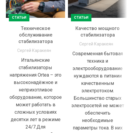
СТАТЬИ
СТАТЬИ
Техническое
Качество мощного
обслуживание
стабилизатора
стабилизатора
Сергей Каракеян
Сергей Каракеян
Современная бытовая
Итальянские
техника и
стабилизаторы
электрооборудование
напряжения Ortea – это
нуждаются в питании
высоконадёжное и
качественным
неприхотливое
электротоком.
оборудование, которое
Большинство старых
может работать в
электросетей не может
сложных условиях
обеспечить
десятки лет в режиме
необходимые
24/7.Для
параметры тока. В них