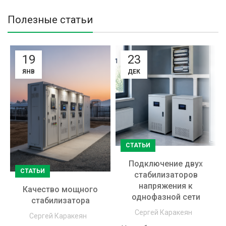
Полезные статьи
19
23
ЯНВ
ДЕК
СТАТЬИ
Подключение двух
СТАТЬИ
стабилизаторов
напряжения к
Качество мощного
однофазной сети
стабилизатора
Сергей Каракеян
Сергей Каракеян