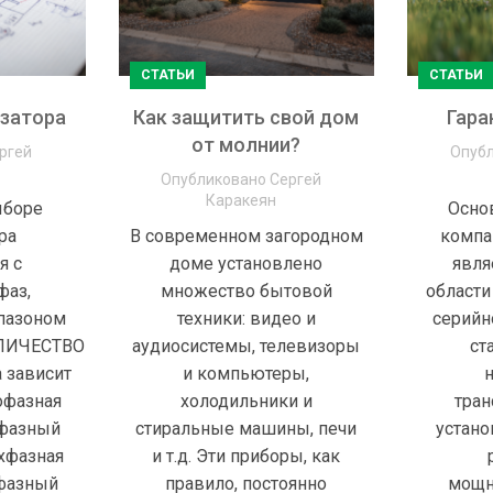
СТАТЬИ
СТАТЬИ
изатора
Как защитить свой дом
Гара
от молнии?
ргей
Опуб
Опубликовано
Сергей
Каракеян
ыборе
Основ
ра
В современном загородном
компа
я с
доме установлено
явля
фаз,
множество бытовой
области
пазоном
техники: видео и
серийн
ОЛИЧЕСТВО
аудиосистемы, телевизоры
ст
 зависит
и компьютеры,
нофазная
холодильники и
тран
офазный
стиральные машины, печи
устано
ёхфазная
и т.д. Эти приборы, как
хфазный
правило, постоянно
мощн