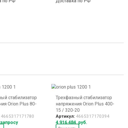
а по РФ
Доставка по РФ
ный стабилизатор
Трехфазный стабилизатор
ия Orion Plus 80-
напряжения Orion Plus 400-
15 / 320-20
:
4665317171780
Артикул:
4665317170394
 запросу
4 916 484
руб.