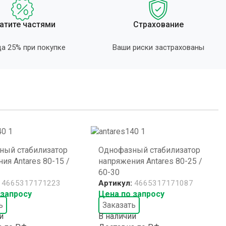
атите частями
Страхование
а 25% при покупке
Ваши риски застрахованы
ный стабилизатор
Однофазный стабилизатор
ия Antares 80-15 /
напряжения Antares 80-25 /
60-30
:
4665317171223
Артикул:
4665317171087
 запросу
Цена по запросу
ь
Заказать
и
В наличии