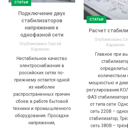
СТАТЬИ
Подключение двух
СТАТЬИ
стабилизаторов
напряжения к
Расчет стабил
однофазной сети
Опубликовано
Се
Опубликовано
Сергей
Каракеян
Каракеян
Главное при в
Нестабильное качество
стабилизато
электроснабжения в
определитьс
российских сетях по-
количеством 
прежнему остается одной
мощностью и диа
из наиболее
регулирования.К
распространенных причин
ФАЗ стабилизатора
сбоев в работе бытовой
от типа сети: Од
техники и промышленного
сеть 220В – одн
оборудования. Просадки
стабилизатор; Тр
напряжения,
сеть 380В – трё