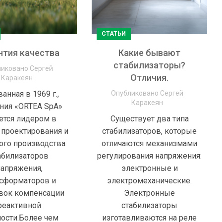
СТАТЬИ
нтия качества
Какие бывают
стабилизаторы?
ликовано
Сергей
Отличия.
Каракеян
анная в 1969 г.,
Опубликовано
Сергей
Каракеян
ния «ORTEA SpA»
ется лидером в
Существует два типа
 проектирования и
стабилизаторов, которые
ого производства
отличаются механизмами
абилизаторов
регулирования напряжения:
напряжения,
электронные и
сформаторов и
электромеханические.
вок компенсации
Электронные
реактивной
стабилизаторы
ости.Более чем
изготавливаются на реле