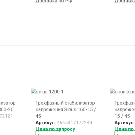
Доставка по РФ
Доставк
лизатор
Трехфазный стабилизатор
Трехфаз
800-20
напряжения Sirius 160-15 /
напряжен
72121
45
15 / 45
Артикул:
4665317172244
Артикул
Цена по запросу
Цена по