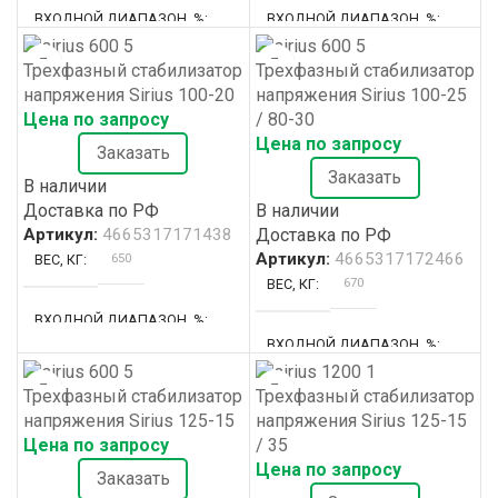
ВХОДНОЙ ДИАПАЗОН, %
ВХОДНОЙ ДИАПАЗОН, %
600x800x2000
600x800x2000
НАЗНАЧЕНИЕ
НАЗНАЧЕНИЕ
Трехфазный стабилизатор
Трехфазный стабилизатор
+15/-35%
+15/-45%
3
3
КОЛИЧЕСТВО ФАЗ
КОЛИЧЕСТВО ФАЗ
напряжения Sirius 100-20
напряжения Sirius 100-25
Для производства
Для производства
Цена по запросу
/ 80-30
222
262
ВХОДНОЙ ТОК, А
ВХОДНОЙ ТОК, А
Цена по запросу
51
51
КОРПУС №
КОРПУС №
Заказать
РАБОЧИЙ ДИАПАЗОН, В
РАБОЧИЙ ДИАПАЗОН, В
Заказать
В наличии
ВЫХОДНОЕ НАПРЯЖЕНИЕ, В
ВЫХОДНОЕ НАПРЯЖЕНИЕ, В
МАКСИМАЛЬНАЯ МОЩНОСТЬ, КВА
МАКСИМАЛЬНАЯ МОЩНОСТЬ, КВ
Доставка по РФ
В наличии
97 — 278
114 — 278
Артикул:
4665317171438
Доставка по РФ
380 ±0.5%
380 ±0.5%
Артикул:
4665317172466
650
ВЕС, КГ
146
106
ТИП СТАБИЛИЗАТОРА
ТИП СТАБИЛИЗАТОРА
670
ВЕС, КГ
ГАБАРИТЫ, ММ
ГАБАРИТЫ, ММ
80
80
МОЩНОСТЬ, КВА
МОЩНОСТЬ, КВА
ВХОДНОЙ ДИАПАЗОН, %
Электромеханический
Электромеханический
ВХОДНОЙ ДИАПАЗОН, %
600x800x2000
1200x800x1800
±20%
НАЗНАЧЕНИЕ
НАЗНАЧЕНИЕ
ТИП УСТАНОВКИ
ТИП УСТАНОВКИ
Трехфазный стабилизатор
Трехфазный стабилизатор
±30% / ±25%
3
3
КОЛИЧЕСТВО ФАЗ
КОЛИЧЕСТВО ФАЗ
напряжения Sirius 125-15
напряжения Sirius 125-15
180
ВХОДНОЙ ТОК, А
Для производства
Для производства
Напольный
Напольный
Цена по запросу
/ 35
193
ВХОДНОЙ ТОК, А
Цена по запросу
51
55
КОРПУС №
КОРПУС №
Заказать
РАБОЧИЙ ДИАПАЗОН, В
РАБОЧИЙ ДИАПАЗОН, В
ВЫХОДНОЕ НАПРЯЖЕНИЕ, В