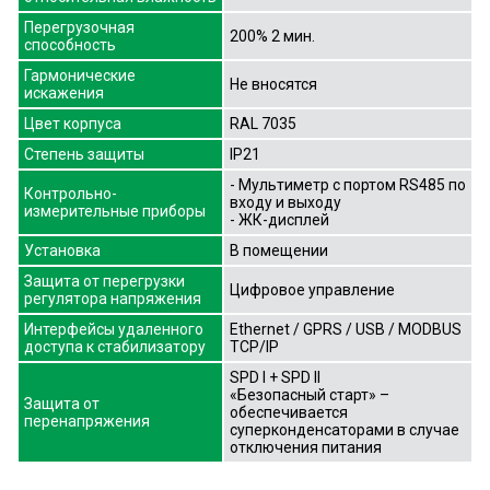
Перегрузочная
200% 2 мин.
способность
Гармонические
Не вносятся
искажения
Цвет корпуса
RAL 7035
Степень защиты
IP21
- Мультиметр с портом RS485 по
Контрольно-
входу и выходу
измерительные приборы
- ЖК-дисплей
Установка
В помещении
Защита от перегрузки
Цифровое управление
регулятора напряжения
Интерфейсы удаленного
Ethernet / GPRS / USB / MODBUS
доступа к стабилизатору
TCP/IP
SPD I + SPD II
«Безопасный старт» –
Защита от
обеспечивается
перенапряжения
суперконденсаторами в случае
отключения питания