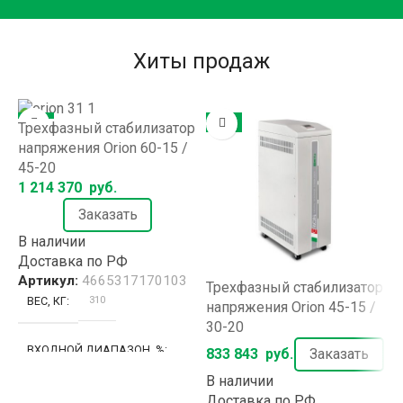
Хиты продаж
ХИТ
ХИТ
Трехфазный стабилизатор
напряжения Orion 60-15 /
45-20
1 214 370
руб.
Заказать
В наличии
Доставка по РФ
Артикул:
4665317170103
Трехфазный стабилизатор
О
310
ВЕС, КГ
напряжения Orion 45-15 /
с
30-20
V
ВХОДНОЙ ДИАПАЗОН, %
833 843
руб.
Заказать
2
В наличии
В
±20% / ±15%
Доставка по РФ
Д