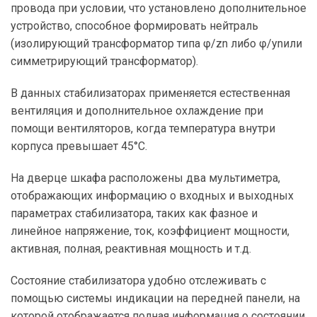
провода при условии, что установлено дополнительное
ТИП УСТАНОВКИ
устройство, способное формировать нейтраль
Напольный
(изолирующий трансформатор типа φ/zn либо φ/ynили
Напольный
симметрирующий трансформатор).
В данных стабилизаторах применяется естественная
вентиляция и дополнительное охлаждение при
помощи вентиляторов, когда температура внутри
корпуса превышает 45°C.
На дверце шкафа расположены два мультиметра,
отображающих информацию о входных и выходных
параметрах стабилизатора, таких как фазное и
линейное напряжение, ток, коэффициент мощности,
активная, полная, реактивная мощность и т.д.
Состояние стабилизатора удобно отслеживать с
помощью системы индикации на передней панели, на
которой отображается полная информация о состоянии