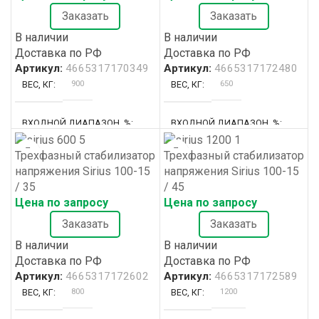
Заказать
Заказать
ВЫХОДНОЕ НАПРЯЖЕНИЕ, В
ВЫХОДНОЕ НАПРЯЖЕНИЕ, В
В наличии
В наличии
Доставка по РФ
Доставка по РФ
380 ±0.5%
380 ±0.5%
Артикул:
4665317170349
Артикул:
4665317172480
900
650
ВЕС, КГ
ВЕС, КГ
ГАБАРИТЫ, ММ
ГАБАРИТЫ, ММ
ВХОДНОЙ ДИАПАЗОН, %
ВХОДНОЙ ДИАПАЗОН, %
600x800x2000
600x800x2000
Трехфазный стабилизатор
Трехфазный стабилизатор
+15/-45%
±30% / ±25%
3
3
КОЛИЧЕСТВО ФАЗ
КОЛИЧЕСТВО ФАЗ
напряжения Sirius 100-15
напряжения Sirius 100-15
/ 35
/ 45
76
154
ВХОДНОЙ ТОК, А
ВХОДНОЙ ТОК, А
Цена по запросу
Цена по запросу
51
51
КОРПУС №
КОРПУС №
Заказать
Заказать
ВЫХОДНОЕ НАПРЯЖЕНИЕ, В
ВЫХОДНОЕ НАПРЯЖЕНИЕ, В
МАКСИМАЛЬНАЯ МОЩНОСТЬ, КВА
МАКСИМАЛЬНАЯ МОЩНОСТЬ, КВ
В наличии
В наличии
Доставка по РФ
Доставка по РФ
380 ±0.5%
380 ±0.5%
Артикул:
4665317172602
Артикул:
4665317172589
109
123
800
1200
ВЕС, КГ
ВЕС, КГ
ГАБАРИТЫ, ММ
ГАБАРИТЫ, ММ
60
80
МОЩНОСТЬ, КВА
МОЩНОСТЬ, КВА