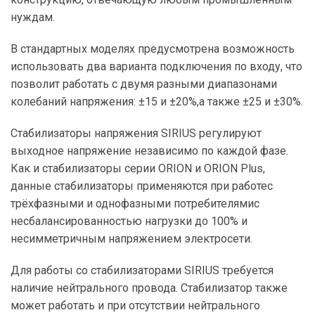
МАКСИМАЛЬНАЯ МОЩНОСТЬ, КВА
нуждам.
114 — 278
156
ТИП СТАБИЛИЗАТОРА
227
В стандартных моделях предусмотрена возможность
ТИП СТАБИЛИЗАТОРА
125
МОЩНОСТЬ, КВА
использовать два варианта подключения по входу, что
Электромеханический
125
МОЩНОСТЬ, КВА
позволит работать с двумя разными диапазонами
Электромеханический
колебаний напряжения: ±15 и ±20%,а также ±25 и ±30%.
НАЗНАЧЕНИЕ
ТИП УСТАНОВКИ
НАЗНАЧЕНИЕ
ТИП УСТАНОВКИ
Стабилизаторы напряжения SIRIUS регулируют
Для производства
Напольный
выходное напряжение независимо по каждой фазе.
Для производства
Напольный
Как и стабилизаторы серии ORION и ORION Plus,
РАБОЧИЙ ДИАПАЗОН, В
данные стабилизаторы применяются при работес
РАБОЧИЙ ДИАПАЗОН, В
трёхфазными и однофазными потребителямис
141 — 290
несбалансированностью нагрузки до 100% и
97 — 278
несимметричным напряжением электросети.
ТИП СТАБИЛИЗАТОРА
ТИП СТАБИЛИЗАТОРА
Для работы со стабилизаторами SIRIUS требуется
Электромеханический
наличие нейтрального провода. Стабилизатор также
Электромеханический
может работать и при отсутствии нейтрального
ТИП УСТАНОВКИ