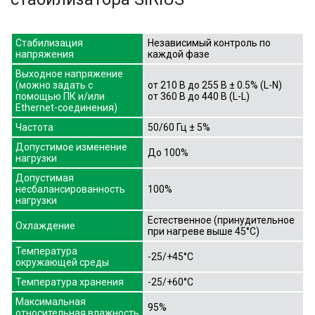
Стабилизация
Независимый контроль по
напряжения
каждой фазе
Выходное напряжение
(можно задать с
от 210 В до 255 В ± 0.5% (L-N)
помощью ПК и/или
от 360 В до 440 В (L-L)
Ethernet-соединения)
Частота
50/60 Гц ± 5%
Допустимое изменение
До 100%
нагрузки
Допустимая
несбалансированность
100%
нагрузки
Естественное (принудительное
Охлаждение
при нагреве выше 45°C)
Температура
-25/+45°C
окружающей среды
Температура хранения
-25/+60°C
Максимальная
95%
относительная влажность