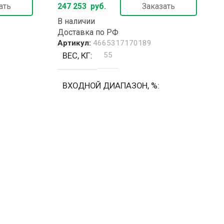
ать
247 253
руб.
Заказать
В наличии
Доставка по РФ
Артикул:
4665317170189
ВЕС, КГ
55
ВХОДНОЙ ДИАПАЗОН, %
±20% / ±15%
ВХОДНОЙ ТОК, А
76
 В
ВЫХОДНОЕ НАПРЯЖЕНИЕ, В
220 ±0.5%