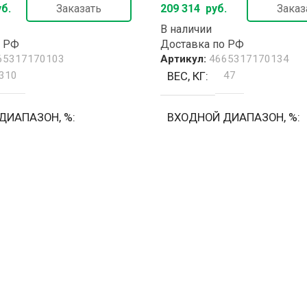
б.
Заказать
209 314
руб.
Заказ
В наличии
о РФ
Доставка по РФ
65317170103
Артикул:
4665317170134
310
ВЕС, КГ
47
ДИАПАЗОН, %
ВХОДНОЙ ДИАПАЗОН, %
%
±20% / ±15%
ОК, А
102
ВХОДНОЙ ТОК, А
51
 НАПРЯЖЕНИЕ, В
ВЫХОДНОЕ НАПРЯЖЕНИЕ,
220 ±0.5%