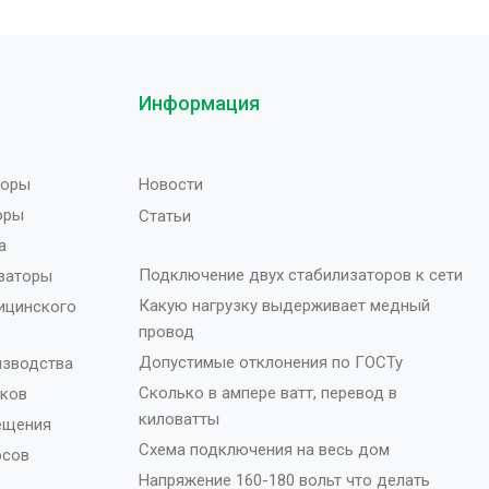
ИЛИЗАТОРА
ТИП СТАБИЛИЗАТОРА
ханический
Электромеханический
Информация
НОВКИ
Напольный
ТИП УСТАНОВКИ
Напол
,
торы
Новости
Насте
оры
Статьи
а
Подключение двух стабилизаторов к сети
заторы
Какую нагрузку выдерживает медный
ицинского
провод
Допустимые отклонения по ГОСТу
изводства
Сколько в ампере ватт, перевод в
нков
киловатты
ещения
Схема подключения на весь дом
осов
Напряжение 160-180 вольт что делать