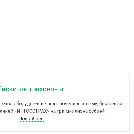
0x300
ГАБАРИТЫ, ММ
300x560x300
КОЛИЧЕСТВО ФАЗ
1
КОРПУС №
13
ТЬ, КВА
МАКСИМАЛЬНАЯ МОЩНОСТЬ, КВА
17
Риски застрахованы!
МОЩНОСТЬ, КВА
15
 ваше оборудование подключенное к нему, бесплатно
НАЗНАЧЕНИЕ
Для дома
анией «ИНГОССТРАХ» на три миллиона рублей.
Подробнее
150 — 278
РАБОЧИЙ ДИАПАЗОН, В
150 — 278