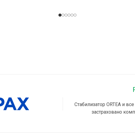
, ММ
600x600x1600
ГАБАРИТЫ, ММ
300x56
ВО ФАЗ
3
КОЛИЧЕСТВО ФАЗ
1
№
31
КОРПУС №
13
ЬНАЯ МОЩНОСТЬ, КВА
МАКСИМАЛЬНАЯ МОЩНОС
12
, КВА
60
МОЩНОСТЬ, КВА
10
Стабилизатор ORTEA и все
ИЕ
Для дома
НАЗНАЧЕНИЕ
Для дома
застраховано комп
ДИАПАЗОН, В
150 — 278
РАБОЧИЙ ДИАПАЗОН, В