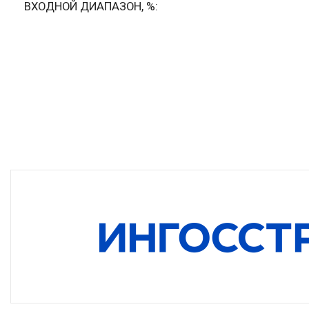
ГАБАРИТЫ
ВХОДНОЙ ДИАПАЗОН, %
±20% / ±15%
КОЛИЧЕСТ
ВХОДНОЙ ТОК, А
76
КОРПУС 
ВЫХОДНОЕ НАПРЯЖЕНИЕ, В
МАКСИМАЛ
380 ±0.5%
70
ГАБАРИТЫ, ММ
410x680x1200
МОЩНОСТЬ
КОЛИЧЕСТВО ФАЗ
3
НАЗНАЧЕН
КОРПУС №
23
РАБОЧИЙ 