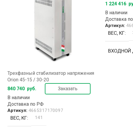
1 224 416
ру
В наличии
Доставка п
Артикул:
46
ВЕС, КГ
ВХОДНОЙ 
±20% / ±15
Трехфазный стабилизатор напряжения
Orion 45-15 / 30-20
ВХОДНОЙ Т
840 740
руб.
Заказать
В наличии
ВЫХОДНОЕ
Доставка по РФ
Артикул:
4665317170097
ВЕС, КГ
141
380 ±0.5%