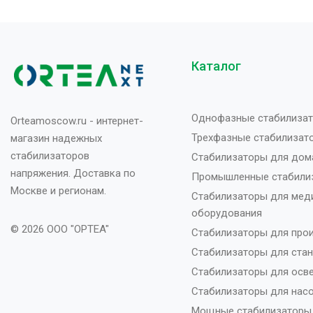
МАКСИМАЛЬНАЯ МОЩНОСТЬ, КВА
ТИП СТАБ
52
Электроме
Каталог
МОЩНОСТЬ, КВА
45
ТИП УСТА
Однофазные стабилиза
Orteamoscow.ru - интернет-
НАЗНАЧЕНИЕ
Для дома
Трехфазные стабилизат
магазин надежных
стабилизаторов
Стабилизаторы для дом
напряжения. Доставка по
Промышленные стабили
РАБОЧИЙ ДИАПАЗОН, В
150 — 278
Москве и регионам.
Стабилизаторы для мед
оборудования
ТИП СТАБИЛИЗАТОРА
© 2026 OOO "OPTEA"
Стабилизаторы для про
Стабилизаторы для ста
Электромеханический
Стабилизаторы для осв
Стабилизаторы для нас
ТИП УСТАНОВКИ
Напольный
Мощные стабилизаторы